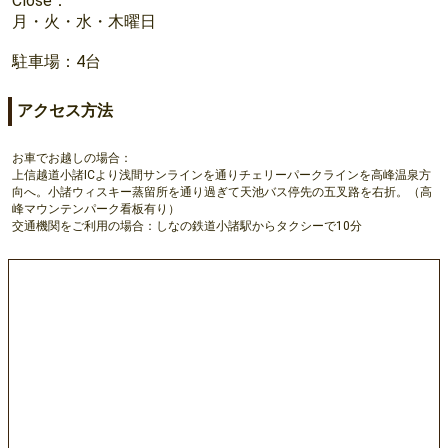
Close：
月・火・水・木曜日
駐車場：4台
アクセス方法
お車でお越しの場合：
上信越道小諸ICより浅間サンラインを通りチェリーパークラインを高峰温泉方
向へ。小諸ウィスキー蒸留所を通り過ぎて天池バス停先の五叉路を右折。（高
峰マウンテンパーク看板有り）
交通機関をご利用の場合：しなの鉄道小諸駅からタクシーで10分